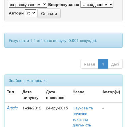
Впорядкування
Автори
Результати 1-1 зі 1 (час пошуку: 0.001 секунди).
назад
1
далі
Знайдені матеріали:
Тип
Дата
Дата
Назва
Автор(и)
випуску
внесення
Article
1-січ-2012
24-гру-2015
Наукова та
-
науково-
технічна
діяльність