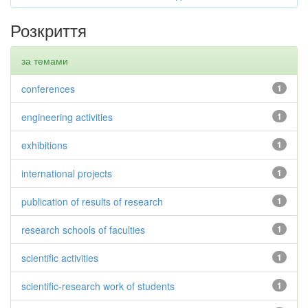
Розкриття
за темами
conferences
1
engineering activities
1
exhibitions
1
international projects
1
publication of results of research
1
research schools of faculties
1
scientific activities
1
scientific-research work of students
1