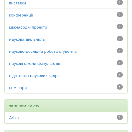
виставки
1
конференції
1
міжнародні проекти
1
наукова діяльність
1
науково-дослідна робота студентів
1
наукові школи факультетів
1
підготовка наукових кадрів
1
семінари
1
за типом вмісту
Article
1