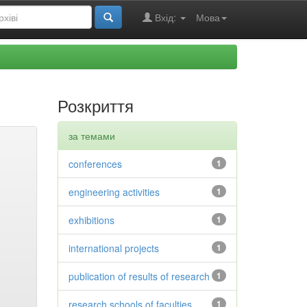
Вхід:
Мова
Розкриття
за темами
conferences
1
engineering activities
1
exhibitions
1
international projects
1
publication of results of research
1
research schools of faculties
1