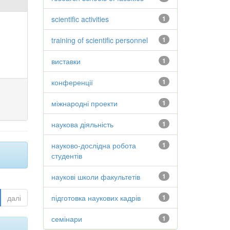
scientific activities
1
training of scientific personnel
1
виставки
1
конференції
1
міжнародні проекти
1
наукова діяльність
1
науково-дослідна робота
1
студентів
наукові школи факультетів
1
далі
підготовка наукових кадрів
1
семінари
1