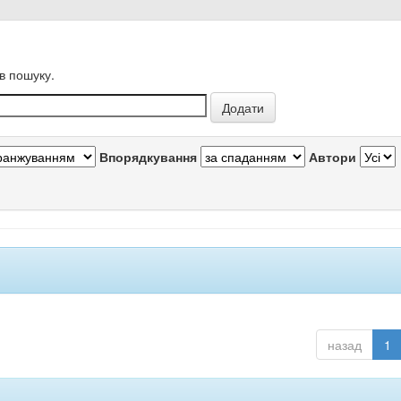
в пошуку.
Впорядкування
Автори
назад
1