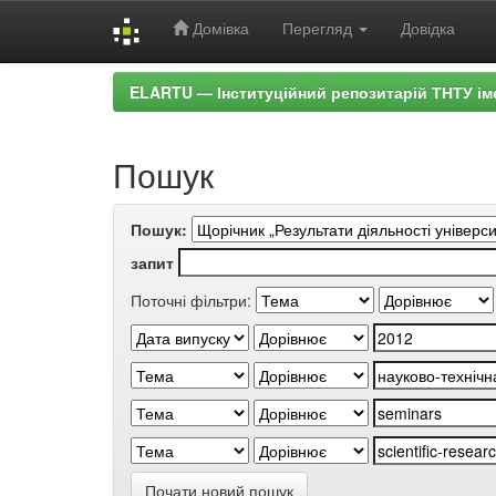
Домівка
Перегляд
Довідка
Skip
ELARTU — Інституційний репозитарій ТНТУ ім
navigation
Пошук
Пошук:
запит
Поточні фільтри:
Почати новий пошук