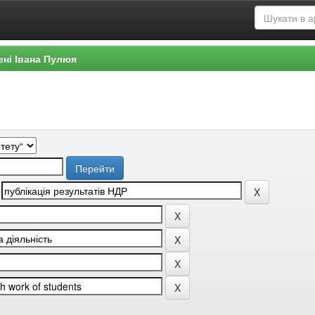
ені Івана Пулюя