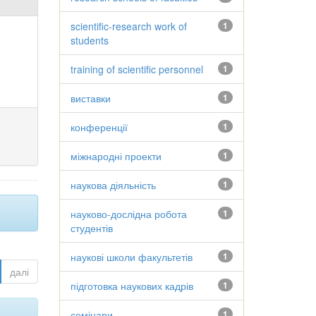
scientific-research work of
1
students
training of scientific personnel
1
виставки
1
конференції
1
міжнародні проекти
1
наукова діяльність
1
науково-дослідна робота
1
студентів
наукові школи факультетів
1
далі
підготовка наукових кадрів
1
семінари
1