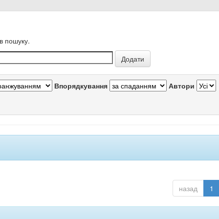
в пошуку.
Впорядкування
Автори
назад
1