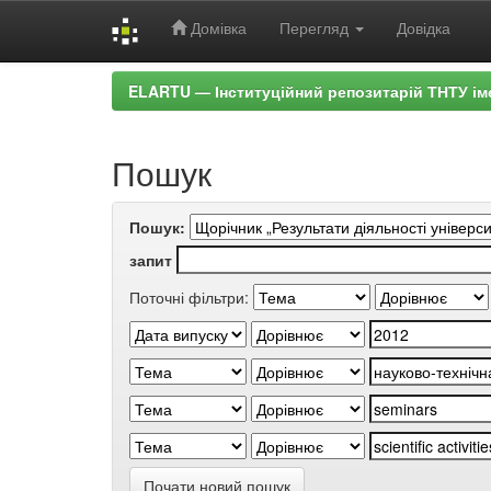
Домівка
Перегляд
Довідка
Skip
ELARTU — Інституційний репозитарій ТНТУ ім
navigation
Пошук
Пошук:
запит
Поточні фільтри:
Почати новий пошук