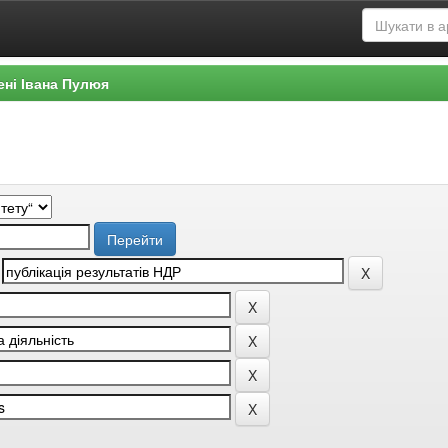
ені Івана Пулюя