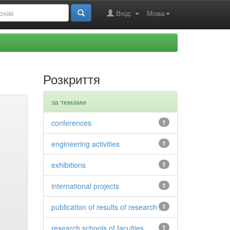
Вхід:
Мова
Розкриття
за темами
conferences
1
engineering activities
1
exhibitions
1
international projects
1
publication of results of research
1
research schools of faculties
1