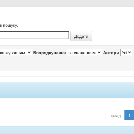
в пошуку.
Впорядкування
Автори
назад
1