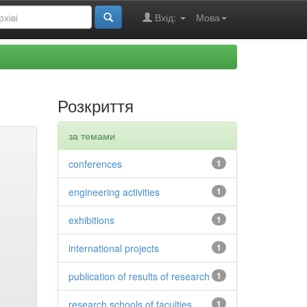
Вхід:
Мова
Розкриття
за темами
conferences
1
engineering activities
1
exhibitions
1
international projects
1
publication of results of research
1
research schools of faculties
1