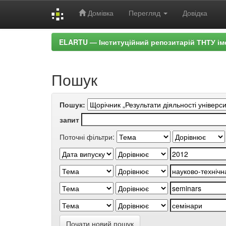
Домівка
Перегляд
Довідка
Skip
ELARTU — Інституційний репозитарій ТНТУ ім
navigation
Пошук
Пошук:
запит
Поточні фільтри:
Почати новий пошук