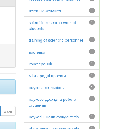
scientific activities
1
scientific-research work of
1
students
training of scientific personnel
1
виставки
1
конференції
1
міжнародні проекти
1
наукова діяльність
1
науково-дослідна робота
1
студентів
далі
наукові школи факультетів
1
підготовка наукових кадрів
1