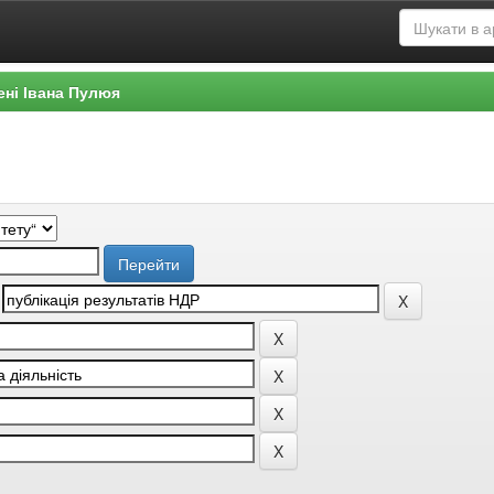
ені Івана Пулюя