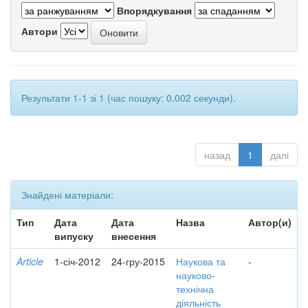
Впорядкування
Автори
Результати 1-1 зі 1 (час пошуку: 0.002 секунди).
назад
1
далі
Знайдені матеріали:
Тип
Дата
Дата
Назва
Автор(и)
випуску
внесення
Article
1-січ-2012
24-гру-2015
Наукова та
-
науково-
технічна
діяльність