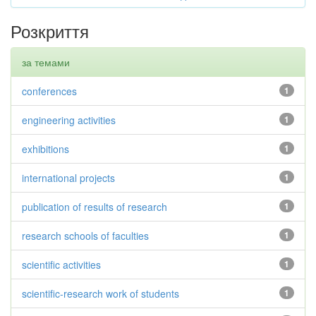
Розкриття
за темами
conferences
1
engineering activities
1
exhibitions
1
international projects
1
publication of results of research
1
research schools of faculties
1
scientific activities
1
scientific-research work of students
1