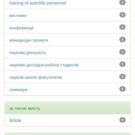
training of scientific personnel
1
виставки
1
конференції
1
міжнародні проекти
1
наукова діяльність
1
науково-дослідна робота студентів
1
наукові школи факультетів
1
семінари
1
за типом вмісту
Article
1