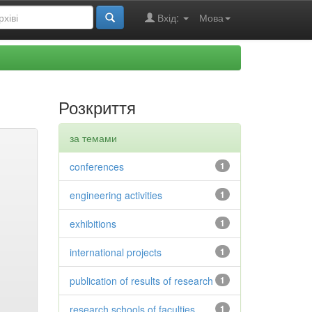
Вхід:
Мова
Розкриття
за темами
conferences
1
engineering activities
1
exhibitions
1
international projects
1
publication of results of research
1
research schools of faculties
1