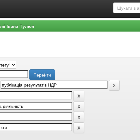
ені Івана Пулюя