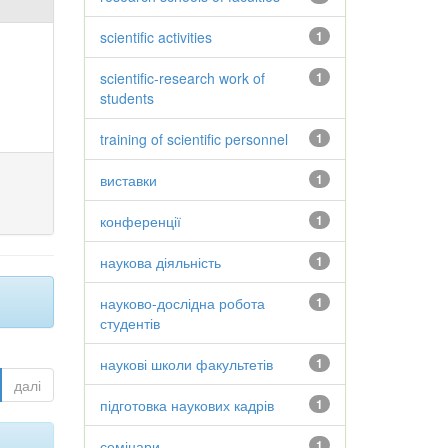
scientific activities
1
scientific-research work of
1
students
training of scientific personnel
1
виставки
1
конференції
1
наукова діяльність
1
науково-дослідна робота
1
студентів
наукові школи факультетів
1
далі
підготовка наукових кадрів
1
семінари
1