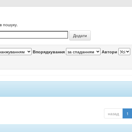
в пошуку.
Впорядкування
Автори
назад
1