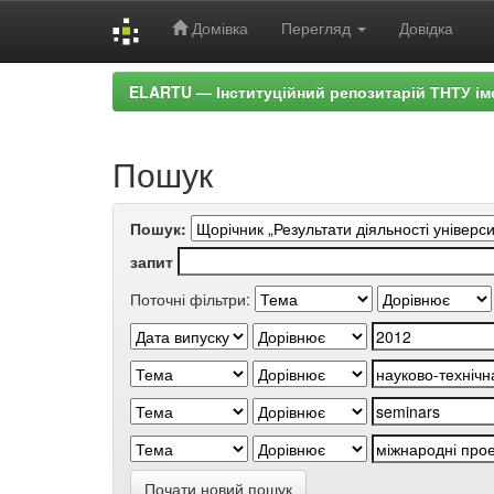
Домівка
Перегляд
Довідка
Skip
ELARTU — Інституційний репозитарій ТНТУ ім
navigation
Пошук
Пошук:
запит
Поточні фільтри:
Почати новий пошук