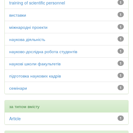
training of scientific personnel
1
виставки
1
міжнародні проекти
1
наукова діяльність
1
науково-дослідна робота студентів
1
наукові школи факультетів
1
підготовка наукових кадрів
1
семінари
1
за типом вмісту
Article
1