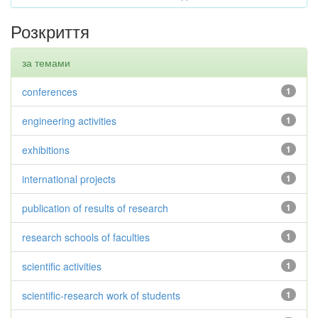
Розкриття
за темами
conferences
1
engineering activities
1
exhibitions
1
international projects
1
publication of results of research
1
research schools of faculties
1
scientific activities
1
scientific-research work of students
1