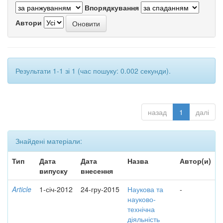
Впорядкування
Автори
Результати 1-1 зі 1 (час пошуку: 0.002 секунди).
назад
1
далі
Знайдені матеріали:
Тип
Дата
Дата
Назва
Автор(и)
випуску
внесення
Article
1-січ-2012
24-гру-2015
Наукова та
-
науково-
технічна
діяльність