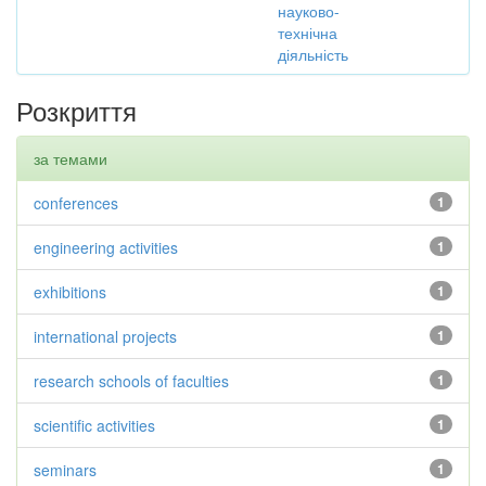
науково-
технічна
діяльність
Розкриття
за темами
conferences
1
engineering activities
1
exhibitions
1
international projects
1
research schools of faculties
1
scientific activities
1
seminars
1