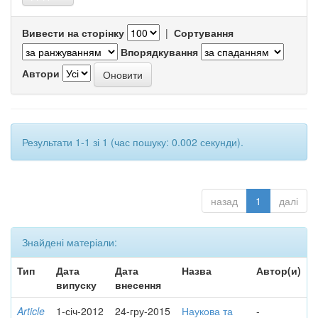
Вивести на сторінку
|
Сортування
Впорядкування
Автори
Результати 1-1 зі 1 (час пошуку: 0.002 секунди).
назад
1
далі
Знайдені матеріали:
Тип
Дата
Дата
Назва
Автор(и)
випуску
внесення
Article
1-січ-2012
24-гру-2015
Наукова та
-