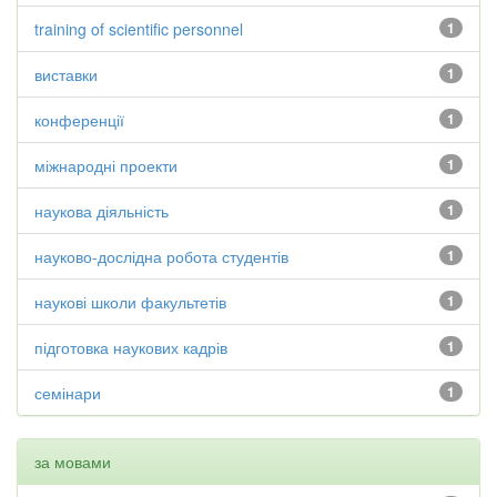
training of scientific personnel
1
виставки
1
конференції
1
міжнародні проекти
1
наукова діяльність
1
науково-дослідна робота студентів
1
наукові школи факультетів
1
підготовка наукових кадрів
1
семінари
1
за мовами