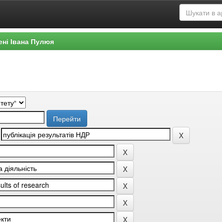
ені Івана Пулюя