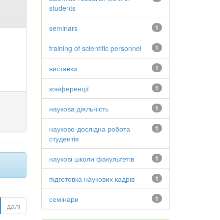
students
seminars
1
training of scientific personnel
1
виставки
1
конференції
1
наукова діяльність
1
науково-дослідна робота
1
студентів
наукові школи факультетів
1
підготовка наукових кадрів
1
семінари
1
далі