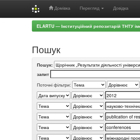
Домівка
Перегляд
Довідка
Skip
ELARTU — Інституційний репозитарій ТНТУ ім
navigation
Пошук
Пошук:
запит
Поточні фільтри: