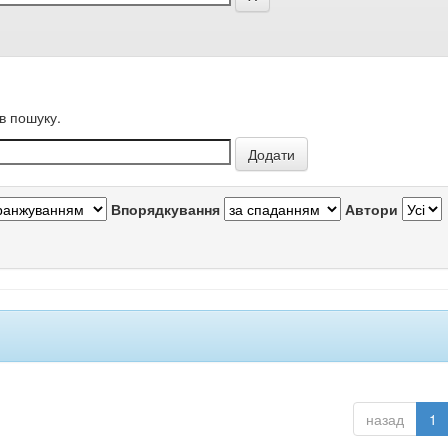
в пошуку.
Впорядкування
Автори
назад
1