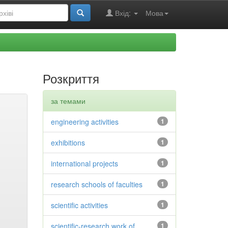
Вхід:
Мова
Розкриття
за темами
engineering activities
1
exhibitions
1
international projects
1
research schools of faculties
1
scientific activities
1
scientific-research work of
1