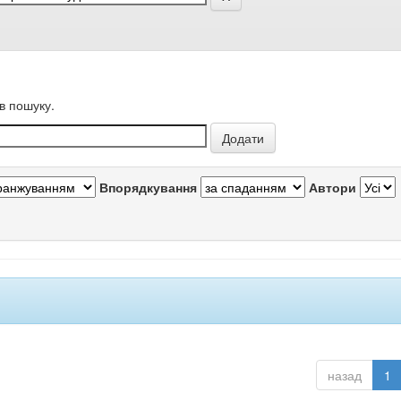
в пошуку.
Впорядкування
Автори
назад
1