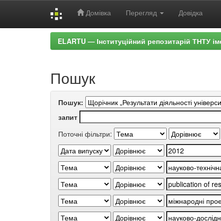
Домівка
Перегляд
Довідка
Skip
ELARTU — Інституційний репозитарій ТНТУ ім
navigation
Пошук
Пошук:
запит
Поточні фільтри: