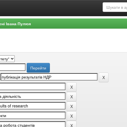
ені Івана Пулюя