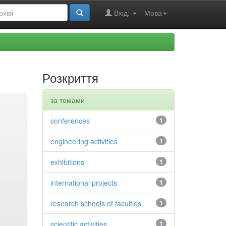
Вхід:
Мова
Розкриття
за темами
conferences
1
engineering activities
1
exhibitions
1
international projects
1
research schools of faculties
1
scientific activities
1