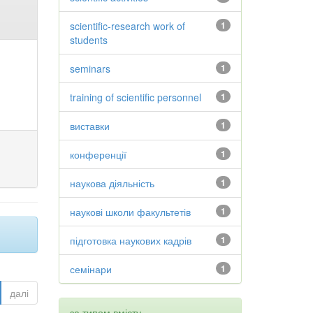
scientific-research work of
1
students
seminars
1
training of scientific personnel
1
виставки
1
конференції
1
наукова діяльність
1
наукові школи факультетів
1
підготовка наукових кадрів
1
семінари
1
далі
за типом вмісту