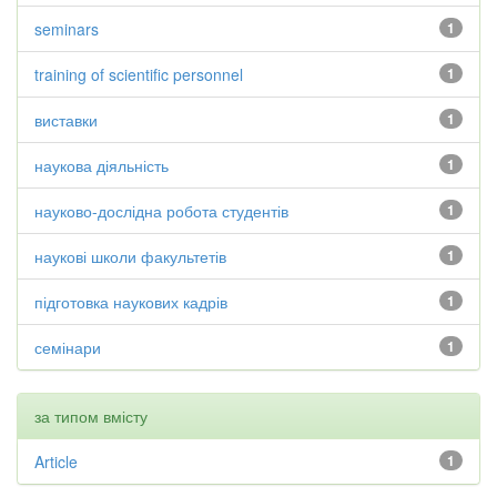
seminars
1
training of scientific personnel
1
виставки
1
наукова діяльність
1
науково-дослідна робота студентів
1
наукові школи факультетів
1
підготовка наукових кадрів
1
семінари
1
за типом вмісту
Article
1