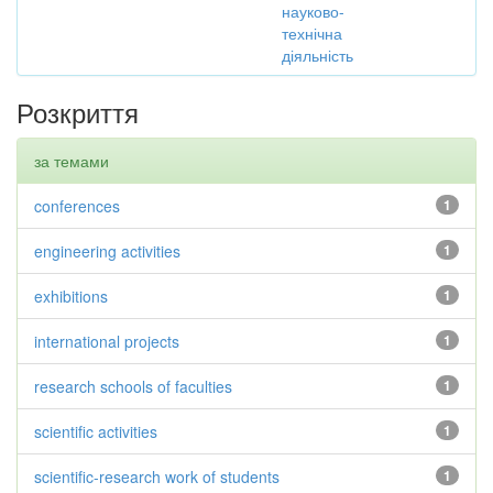
науково-
технічна
діяльність
Розкриття
за темами
conferences
1
engineering activities
1
exhibitions
1
international projects
1
research schools of faculties
1
scientific activities
1
scientific-research work of students
1