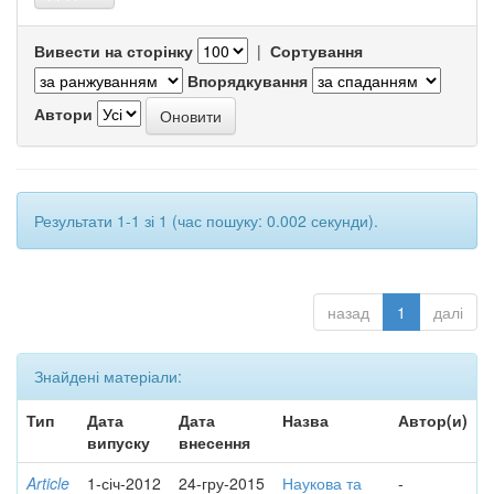
Вивести на сторінку
|
Сортування
Впорядкування
Автори
Результати 1-1 зі 1 (час пошуку: 0.002 секунди).
назад
1
далі
Знайдені матеріали:
Тип
Дата
Дата
Назва
Автор(и)
випуску
внесення
Article
1-січ-2012
24-гру-2015
Наукова та
-