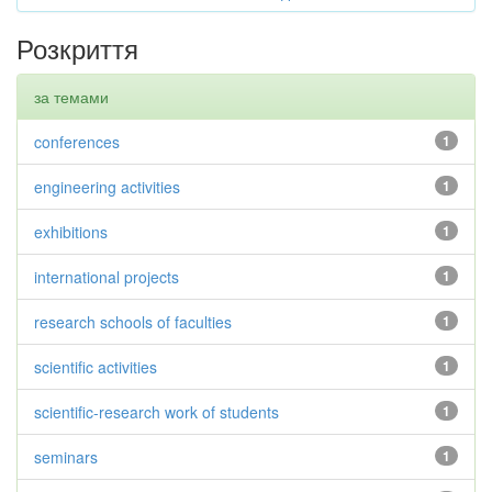
Розкриття
за темами
conferences
1
engineering activities
1
exhibitions
1
international projects
1
research schools of faculties
1
scientific activities
1
scientific-research work of students
1
seminars
1