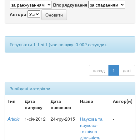
Впорядкування
Автори
Результати 1-1 зі 1 (час пошуку: 0.002 секунди).
назад
1
далі
Знайдені матеріали:
Тип
Дата
Дата
Назва
Автор(и)
випуску
внесення
Article
1-січ-2012
24-гру-2015
Наукова та
-
науково-
технічна
діяльність