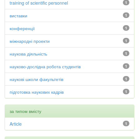
training of scientific personnel
1
виставки
1
конференції
1
міжнародні проекти
1
наукова діяльність
1
науково-дослідна робота студентів
1
наукові школи факультетів
1
підготовка наукових кадрів
1
за типом вмісту
Article
1