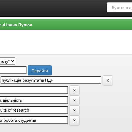
ені Івана Пулюя