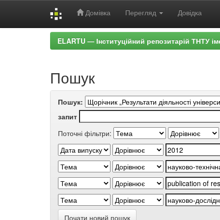
Домівка
Перегляд
Довідка
Skip
ELARTU — Інституційний репозитарій ТНТУ ім
navigation
Пошук
Пошук:
запит
Поточні фільтри:
Почати новий пошук