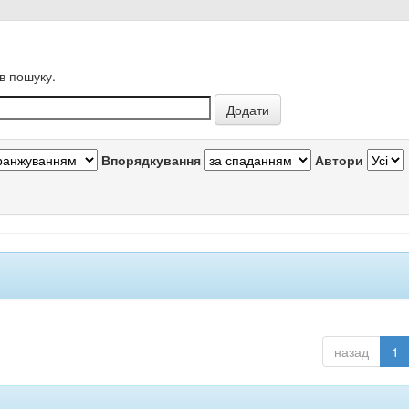
в пошуку.
Впорядкування
Автори
назад
1