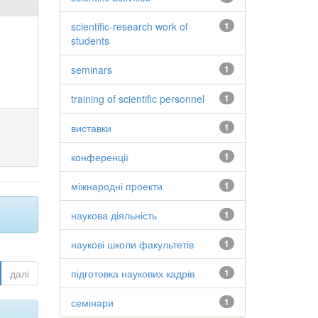
scientific-research work of
1
students
seminars
1
training of scientific personnel
1
виставки
1
конференції
1
міжнародні проекти
1
наукова діяльність
1
наукові школи факультетів
1
далі
підготовка наукових кадрів
1
семінари
1