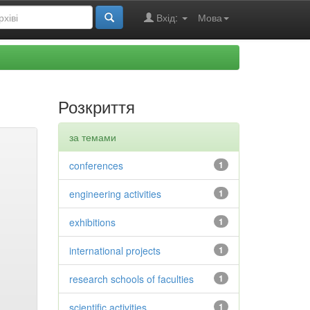
Вхід:
Мова
Розкриття
за темами
conferences
1
engineering activities
1
exhibitions
1
international projects
1
research schools of faculties
1
scientific activities
1