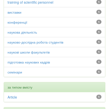
training of scientific personnel
1
виставки
1
конференції
1
наукова діяльність
1
науково-дослідна робота студентів
1
наукові школи факультетів
1
підготовка наукових кадрів
1
семінари
1
за типом вмісту
Article
1