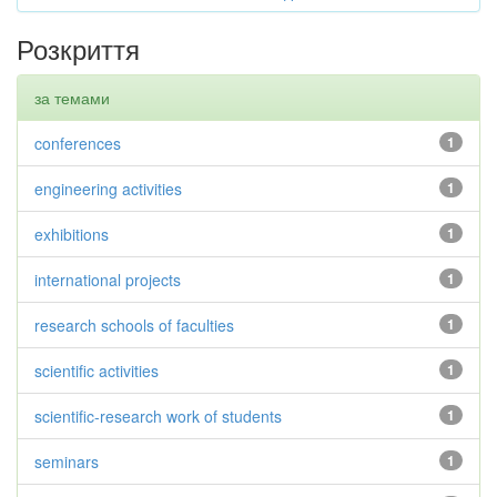
Розкриття
за темами
conferences
1
engineering activities
1
exhibitions
1
international projects
1
research schools of faculties
1
scientific activities
1
scientific-research work of students
1
seminars
1