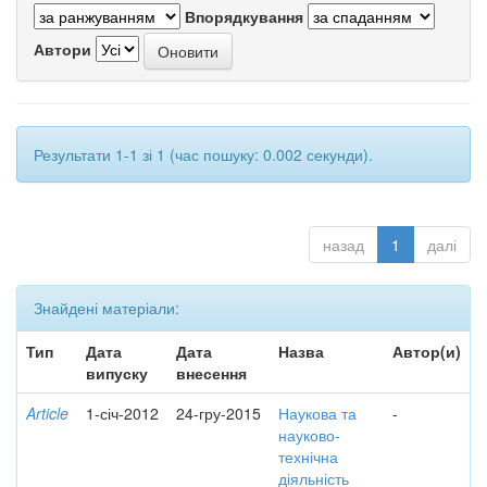
Впорядкування
Автори
Результати 1-1 зі 1 (час пошуку: 0.002 секунди).
назад
1
далі
Знайдені матеріали:
Тип
Дата
Дата
Назва
Автор(и)
випуску
внесення
Article
1-січ-2012
24-гру-2015
Наукова та
-
науково-
технічна
діяльність