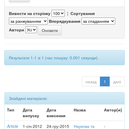
Вивести на сторінку
|
Сортування
Впорядкування
Автори
Результати 1-1 зі 1 (час пошуку: 0.001 секунди).
назад
1
далі
Знайдені матеріали:
Тип
Дата
Дата
Назва
Автор(и)
випуску
внесення
Article
1-січ-2012
24-гру-2015
Наукова та
-