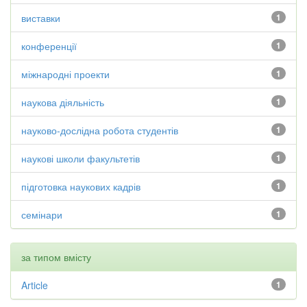
виставки
1
конференції
1
міжнародні проекти
1
наукова діяльність
1
науково-дослідна робота студентів
1
наукові школи факультетів
1
підготовка наукових кадрів
1
семінари
1
за типом вмісту
Article
1