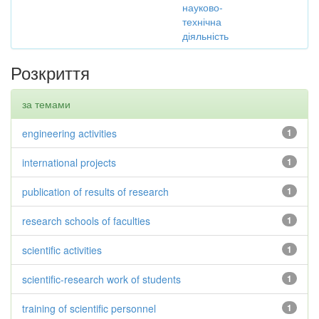
науково-
технічна
діяльність
Розкриття
за темами
engineering activities
1
international projects
1
publication of results of research
1
research schools of faculties
1
scientific activities
1
scientific-research work of students
1
training of scientific personnel
1