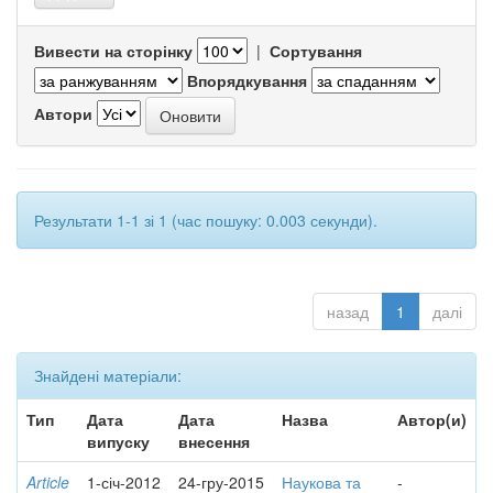
Вивести на сторінку
|
Сортування
Впорядкування
Автори
Результати 1-1 зі 1 (час пошуку: 0.003 секунди).
назад
1
далі
Знайдені матеріали:
Тип
Дата
Дата
Назва
Автор(и)
випуску
внесення
Article
1-січ-2012
24-гру-2015
Наукова та
-