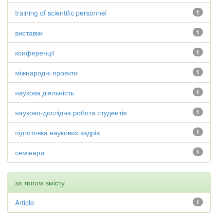
training of scientific personnel
1
виставки
1
конференції
1
міжнародні проекти
1
наукова діяльність
1
науково-дослідна робота студентів
1
підготовка наукових кадрів
1
семінари
1
за типом вмісту
Article
1