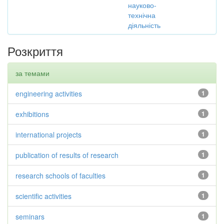
науково-
технічна
діяльність
Розкриття
за темами
engineering activities
1
exhibitions
1
international projects
1
publication of results of research
1
research schools of faculties
1
scientific activities
1
seminars
1