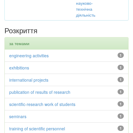
науково-
технічна
діяльність
Розкриття
за темами
engineering activities
1
exhibitions
1
international projects
1
publication of results of research
1
scientific-research work of students
1
seminars
1
training of scientific personnel
1