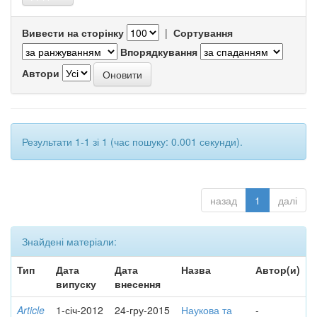
Вивести на сторінку
|
Сортування
Впорядкування
Автори
Результати 1-1 зі 1 (час пошуку: 0.001 секунди).
назад
1
далі
Знайдені матеріали:
Тип
Дата
Дата
Назва
Автор(и)
випуску
внесення
Article
1-січ-2012
24-гру-2015
Наукова та
-