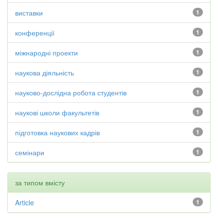
виставки
1
конференції
1
міжнародні проекти
1
наукова діяльність
1
науково-дослідна робота студентів
1
наукові школи факультетів
1
підготовка наукових кадрів
1
семінари
1
за типом вмісту
Article
1