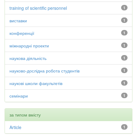
training of scientific personnel
1
виставки
1
конференції
1
міжнародні проекти
1
наукова діяльність
1
науково-дослідна робота студентів
1
наукові школи факультетів
1
семінари
1
за типом вмісту
Article
1