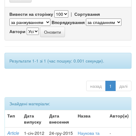
Вивести на сторінку
|
Сортування
Впорядкування
Автори
Результати 1-1 зі 1 (час пошуку: 0.001 секунди).
назад
1
далі
Знайдені матеріали:
Тип
Дата
Дата
Назва
Автор(и)
випуску
внесення
Article
1-січ-2012
24-гру-2015
Наукова та
-