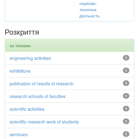
науково-
технічна
діяльність
Розкриття
за темами
engineering activities
1
exhibitions
1
publication of results of research
1
research schools of faculties
1
scientific activities
1
scientific-research work of students
1
seminars
1