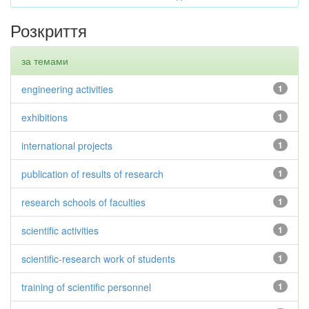
Розкриття
за темами
engineering activities
1
exhibitions
1
international projects
1
publication of results of research
1
research schools of faculties
1
scientific activities
1
scientific-research work of students
1
training of scientific personnel
1