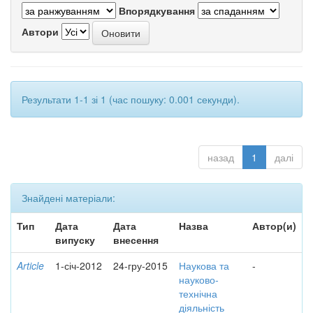
Впорядкування
Автори
Результати 1-1 зі 1 (час пошуку: 0.001 секунди).
назад
1
далі
Знайдені матеріали:
Тип
Дата
Дата
Назва
Автор(и)
випуску
внесення
Article
1-січ-2012
24-гру-2015
Наукова та
-
науково-
технічна
діяльність