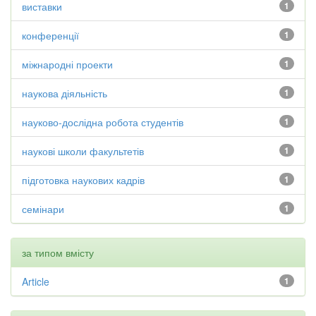
виставки
1
конференції
1
міжнародні проекти
1
наукова діяльність
1
науково-дослідна робота студентів
1
наукові школи факультетів
1
підготовка наукових кадрів
1
семінари
1
за типом вмісту
Article
1