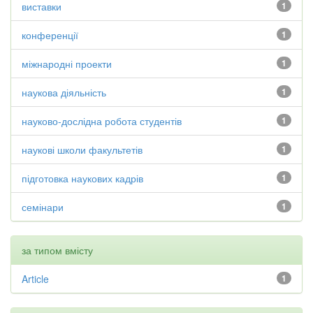
виставки
1
конференції
1
міжнародні проекти
1
наукова діяльність
1
науково-дослідна робота студентів
1
наукові школи факультетів
1
підготовка наукових кадрів
1
семінари
1
за типом вмісту
Article
1