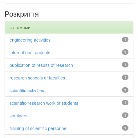
Розкриття
за темами
engineering activities
1
international projects
1
publication of results of research
1
research schools of faculties
1
scientific activities
1
scientific-research work of students
1
seminars
1
training of scientific personnel
1