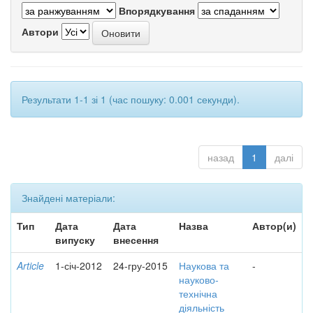
Впорядкування
Автори
Результати 1-1 зі 1 (час пошуку: 0.001 секунди).
назад
1
далі
Знайдені матеріали:
Тип
Дата
Дата
Назва
Автор(и)
випуску
внесення
Article
1-січ-2012
24-гру-2015
Наукова та
-
науково-
технічна
діяльність