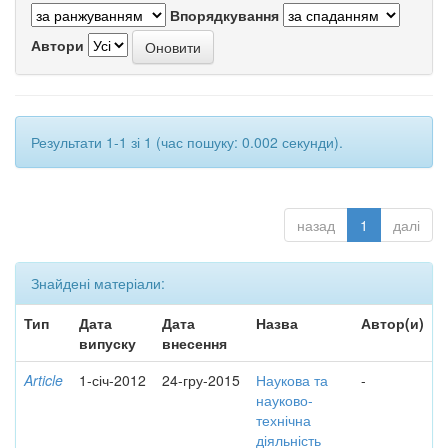
Впорядкування
Автори
Результати 1-1 зі 1 (час пошуку: 0.002 секунди).
назад
1
далі
Знайдені матеріали:
Тип
Дата
Дата
Назва
Автор(и)
випуску
внесення
Article
1-січ-2012
24-гру-2015
Наукова та
-
науково-
технічна
діяльність