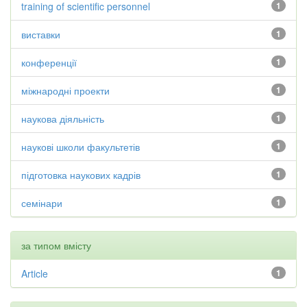
training of scientific personnel
1
виставки
1
конференції
1
міжнародні проекти
1
наукова діяльність
1
наукові школи факультетів
1
підготовка наукових кадрів
1
семінари
1
за типом вмісту
Article
1