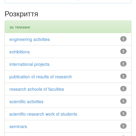
Розкриття
за темами
engineering activities
1
exhibitions
1
international projects
1
publication of results of research
1
research schools of faculties
1
scientific activities
1
scientific-research work of students
1
seminars
1