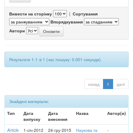
Вивести на сторінку
|
Сортування
Впорядкування
Автори
Результати 1-1 зі 1 (час пошуку: 0.001 секунди).
назад
1
далі
Знайдені матеріали:
Тип
Дата
Дата
Назва
Автор(и)
випуску
внесення
Article
1-січ-2012
24-гру-2015
Наукова та
-