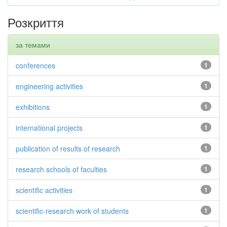
Розкриття
за темами
conferences
1
engineering activities
1
exhibitions
1
international projects
1
publication of results of research
1
research schools of faculties
1
scientific activities
1
scientific-research work of students
1