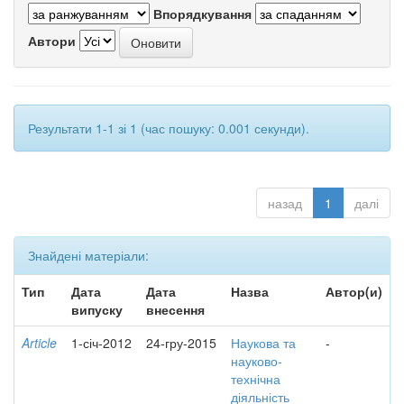
Впорядкування
Автори
Результати 1-1 зі 1 (час пошуку: 0.001 секунди).
назад
1
далі
Знайдені матеріали:
Тип
Дата
Дата
Назва
Автор(и)
випуску
внесення
Article
1-січ-2012
24-гру-2015
Наукова та
-
науково-
технічна
діяльність