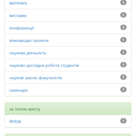
seminars
1
виставки
1
конференції
1
міжнародні проекти
1
наукова діяльність
1
науково-дослідна робота студентів
1
наукові школи факультетів
1
семінари
1
за типом вмісту
Article
1