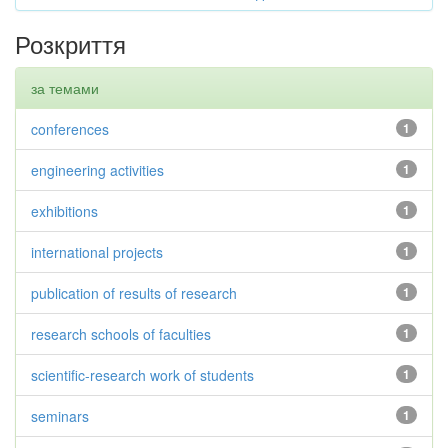
Розкриття
за темами
conferences
1
engineering activities
1
exhibitions
1
international projects
1
publication of results of research
1
research schools of faculties
1
scientific-research work of students
1
seminars
1