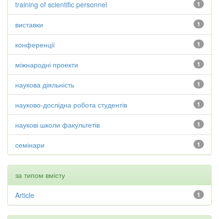
training of scientific personnel
1
виставки
1
конференції
1
міжнародні проекти
1
наукова діяльність
1
науково-дослідна робота студентів
1
наукові школи факультетів
1
семінари
1
за типом вмісту
Article
1