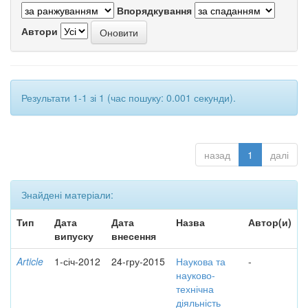
Впорядкування
Автори
Результати 1-1 зі 1 (час пошуку: 0.001 секунди).
назад
1
далі
Знайдені матеріали:
Тип
Дата
Дата
Назва
Автор(и)
випуску
внесення
Article
1-січ-2012
24-гру-2015
Наукова та
-
науково-
технічна
діяльність