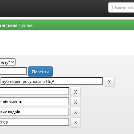
ені Івана Пулюя