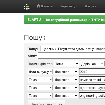
Домівка
Перегляд
Довідка
Skip
ELARTU — Інституційний репозитарій ТНТУ ім
navigation
Пошук
Пошук:
запит
Поточні фільтри:
Почати новий пошук