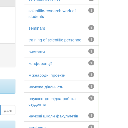
scientific-research work of
1
students
seminars
1
training of scientific personnel
1
виставки
1
конференції
1
міжнародні проекти
1
наукова діяльність
1
науково-дослідна робота
1
студентів
далі
наукові школи факультетів
1
семінари
1