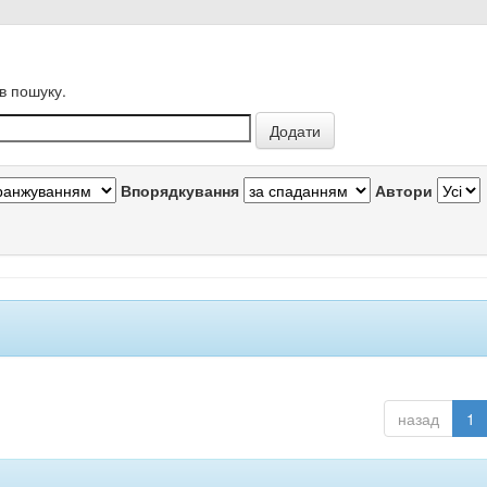
в пошуку.
Впорядкування
Автори
назад
1