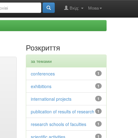
Вхід:
Мова
Розкриття
за темами
conferences
1
exhibitions
1
international projects
1
publication of results of research
1
research schools of faculties
1
scientific activities
1