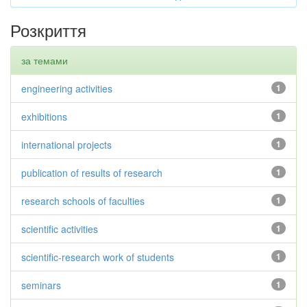
Розкриття
за темами
engineering activities
1
exhibitions
1
international projects
1
publication of results of research
1
research schools of faculties
1
scientific activities
1
scientific-research work of students
1
seminars
1