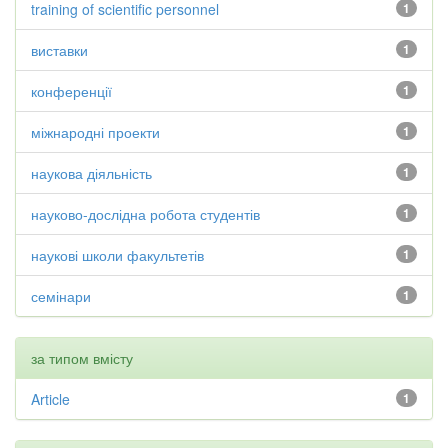
training of scientific personnel
1
виставки
1
конференції
1
міжнародні проекти
1
наукова діяльність
1
науково-дослідна робота студентів
1
наукові школи факультетів
1
семінари
1
за типом вмісту
Article
1