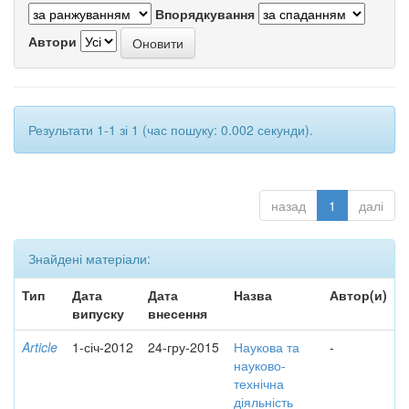
Впорядкування
Автори
Результати 1-1 зі 1 (час пошуку: 0.002 секунди).
назад
1
далі
Знайдені матеріали:
Тип
Дата
Дата
Назва
Автор(и)
випуску
внесення
Article
1-січ-2012
24-гру-2015
Наукова та
-
науково-
технічна
діяльність