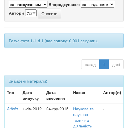
Впорядкування
Автори
Результати 1-1 зі 1 (час пошуку: 0.001 секунди).
назад
1
далі
Знайдені матеріали:
Тип
Дата
Дата
Назва
Автор(и)
випуску
внесення
Article
1-січ-2012
24-гру-2015
Наукова та
-
науково-
технічна
діяльність