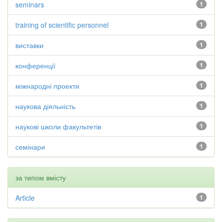
seminars
1
training of scientific personnel
1
виставки
1
конференції
1
міжнародні проекти
1
наукова діяльність
1
наукові школи факультетів
1
семінари
1
за типом вмісту
Article
1