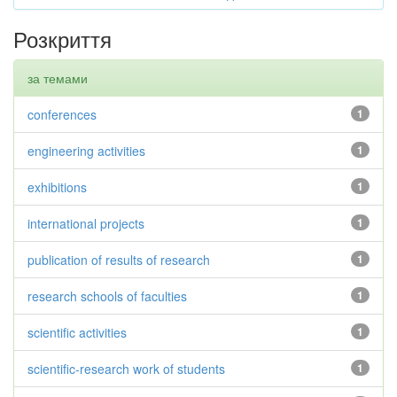
Розкриття
за темами
conferences
1
engineering activities
1
exhibitions
1
international projects
1
publication of results of research
1
research schools of faculties
1
scientific activities
1
scientific-research work of students
1