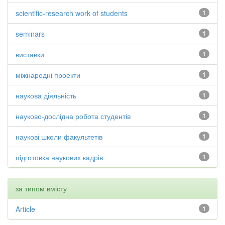
scientific-research work of students
1
seminars
1
виставки
1
міжнародні проекти
1
наукова діяльність
1
науково-дослідна робота студентів
1
наукові школи факультетів
1
підготовка наукових кадрів
1
за типом вмісту
Article
1