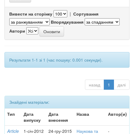
Вивести на сторінку
|
Сортування
Впорядкування
Автори
Результати 1-1 зі 1 (час пошуку: 0.001 секунди).
назад
1
далі
Знайдені матеріали:
Тип
Дата
Дата
Назва
Автор(и)
випуску
внесення
Article
1-січ-2012
24-гру-2015
Наукова та
-