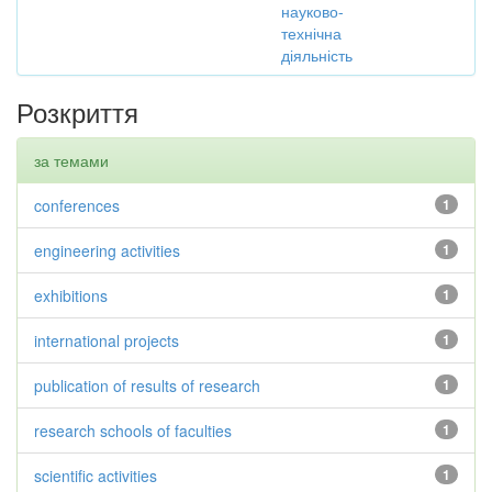
науково-
технічна
діяльність
Розкриття
за темами
conferences
1
engineering activities
1
exhibitions
1
international projects
1
publication of results of research
1
research schools of faculties
1
scientific activities
1