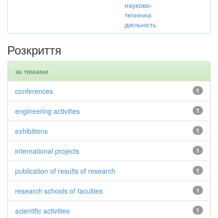
науково-
технічна
діяльність
Розкриття
за темами
conferences
1
engineering activities
1
exhibitions
1
international projects
1
publication of results of research
1
research schools of faculties
1
scientific activities
1