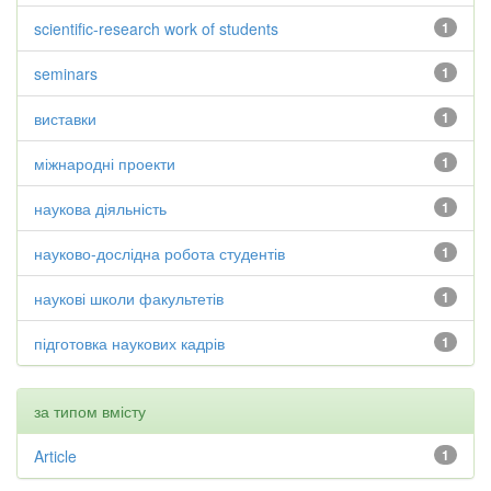
scientific-research work of students
1
seminars
1
виставки
1
міжнародні проекти
1
наукова діяльність
1
науково-дослідна робота студентів
1
наукові школи факультетів
1
підготовка наукових кадрів
1
за типом вмісту
Article
1