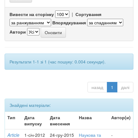
Вивести на сторінку
|
Сортування
Впорядкування
Автори
Результати 1-1 зі 1 (час пошуку: 0.004 секунди).
назад
1
далі
Знайдені матеріали:
Тип
Дата
Дата
Назва
Автор(и)
випуску
внесення
Article
1-січ-2012
24-гру-2015
Наукова та
-