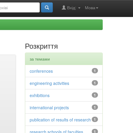
Вхід:
Мова
Розкриття
за темами
conferences
1
engineering activities
1
exhibitions
1
international projects
1
publication of results of research
1
research schools of faculties
1