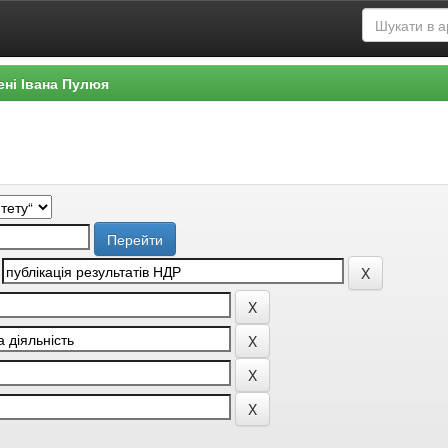
ені Івана Пулюя