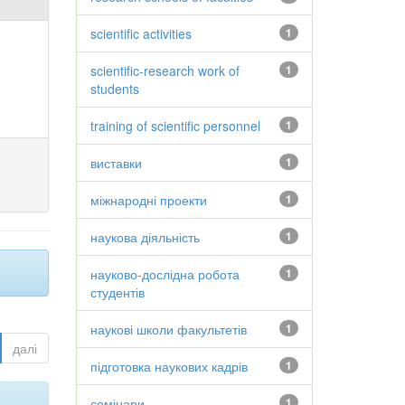
scientific activities
1
scientific-research work of
1
students
training of scientific personnel
1
виставки
1
міжнародні проекти
1
наукова діяльність
1
науково-дослідна робота
1
студентів
наукові школи факультетів
1
далі
підготовка наукових кадрів
1
семінари
1