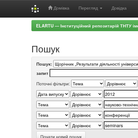
Домівка
Перегляд
Довідка
Skip
ELARTU — Інституційний репозитарій ТНТУ ім
navigation
Пошук
Пошук:
запит
Поточні фільтри:
Почати новий пошук