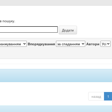
в пошуку.
Впорядкування
Автори
назад
1