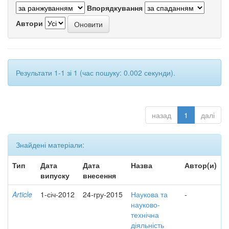
Впорядкування
Автори
Результати 1-1 зі 1 (час пошуку: 0.002 секунди).
назад
1
далі
Знайдені матеріали:
Тип
Дата
Дата
Назва
Автор(и)
випуску
внесення
Article
1-січ-2012
24-гру-2015
Наукова та
-
науково-
технічна
діяльність