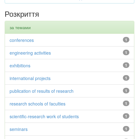
Розкриття
за темами
conferences
1
engineering activities
1
exhibitions
1
international projects
1
publication of results of research
1
research schools of faculties
1
scientific-research work of students
1
seminars
1