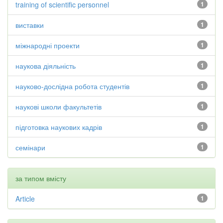
training of scientific personnel
1
виставки
1
міжнародні проекти
1
наукова діяльність
1
науково-дослідна робота студентів
1
наукові школи факультетів
1
підготовка наукових кадрів
1
семінари
1
за типом вмісту
Article
1