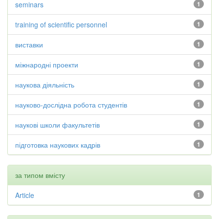
seminars
1
training of scientific personnel
1
виставки
1
міжнародні проекти
1
наукова діяльність
1
науково-дослідна робота студентів
1
наукові школи факультетів
1
підготовка наукових кадрів
1
за типом вмісту
Article
1