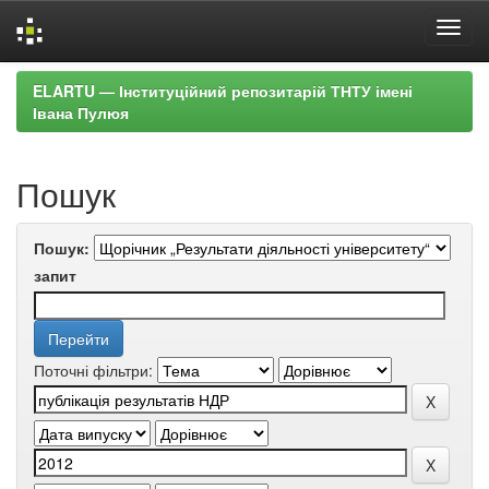
Skip
ELARTU — Інституційний репозитарій ТНТУ імені
navigation
Івана Пулюя
Пошук
Пошук:
запит
Поточні фільтри: