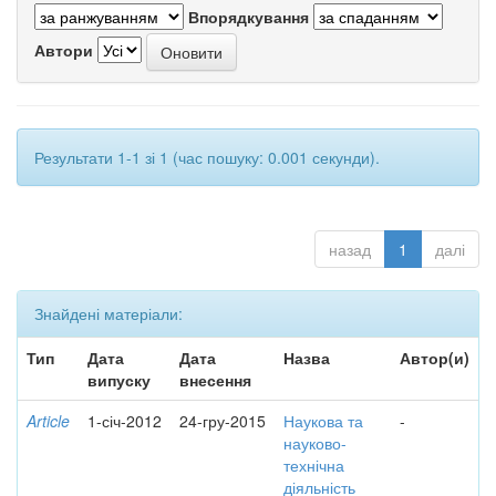
Впорядкування
Автори
Результати 1-1 зі 1 (час пошуку: 0.001 секунди).
назад
1
далі
Знайдені матеріали:
Тип
Дата
Дата
Назва
Автор(и)
випуску
внесення
Article
1-січ-2012
24-гру-2015
Наукова та
-
науково-
технічна
діяльність