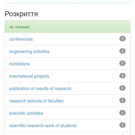
Розкриття
за темами
conferences
1
engineering activities
1
exhibitions
1
international projects
1
publication of results of research
1
research schools of faculties
1
scientific activities
1
scientific-research work of students
1