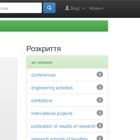
Вхід:
Мова
Розкриття
за темами
conferences
1
engineering activities
1
exhibitions
1
international projects
1
publication of results of research
1
research schools of faculties
1