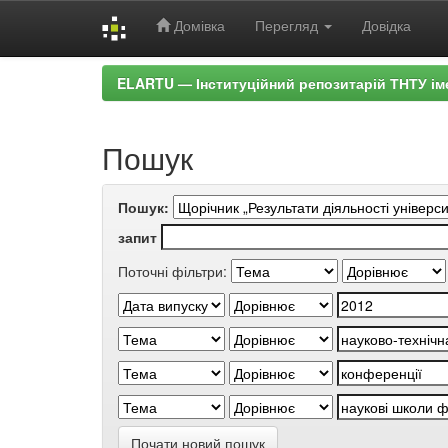
Домівка
Перегляд
Довідка
Skip
ELARTU — Інституційний репозитарій ТНТУ ім
navigation
Пошук
Пошук:
запит
Поточні фільтри:
Почати новий пошук