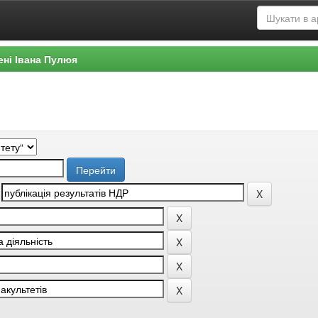
ені Івана Пулюя