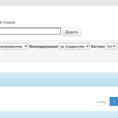
в пошуку.
Впорядкування
Автори
назад
1