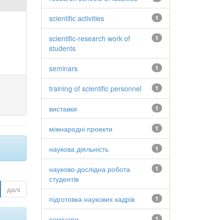
scientific activities
1
scientific-research work of
1
students
seminars
1
training of scientific personnel
1
виставки
1
міжнародні проекти
1
наукова діяльність
1
науково-дослідна робота
1
студентів
далі
підготовка наукових кадрів
1
семінари
1