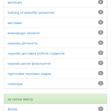
seminars
1
training of scientific personnel
1
виставки
1
міжнародні проекти
1
наукова діяльність
1
науково-дослідна робота студентів
1
наукові школи факультетів
1
підготовка наукових кадрів
1
семінари
1
за типом вмісту
Article
1