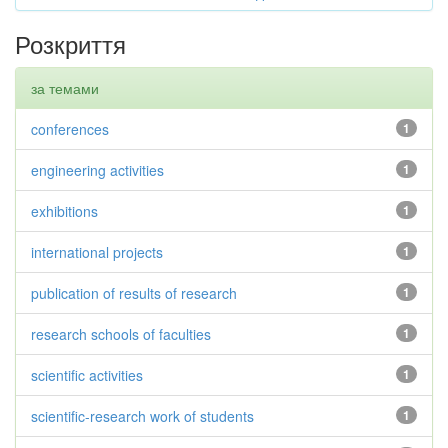
Розкриття
за темами
conferences
1
engineering activities
1
exhibitions
1
international projects
1
publication of results of research
1
research schools of faculties
1
scientific activities
1
scientific-research work of students
1