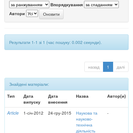
Впорядкування
Автори
Результати 1-1 зі 1 (час пошуку: 0.002 секунди).
назад
1
далі
Знайдені матеріали:
Тип
Дата
Дата
Назва
Автор(и)
випуску
внесення
Article
1-січ-2012
24-гру-2015
Наукова та
-
науково-
технічна
діяльність