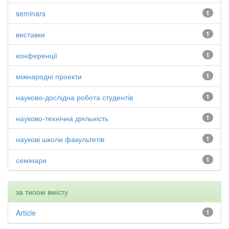
seminars
1
виставки
1
конференції
1
міжнародні проекти
1
науково-дослідна робота студентів
1
науково-технічна діяльність
1
наукові школи факультетів
1
семінари
1
за типом вмісту
Article
1