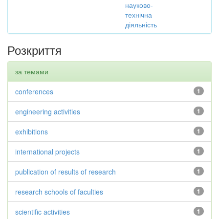
науково-
технічна
діяльність
Розкриття
за темами
conferences
1
engineering activities
1
exhibitions
1
international projects
1
publication of results of research
1
research schools of faculties
1
scientific activities
1