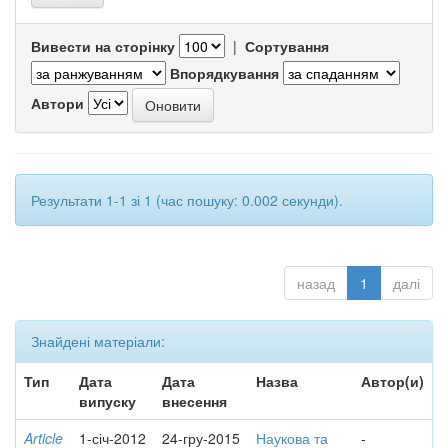
Вивести на сторінку
|
Сортування
Впорядкування
Автори
Результати 1-1 зі 1 (час пошуку: 0.002 секунди).
назад
1
далі
Знайдені матеріали:
Тип
Дата
Дата
Назва
Автор(и)
випуску
внесення
Article
1-січ-2012
24-гру-2015
Наукова та
-