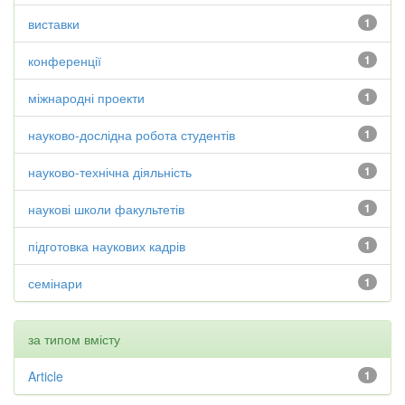
виставки
1
конференції
1
міжнародні проекти
1
науково-дослідна робота студентів
1
науково-технічна діяльність
1
наукові школи факультетів
1
підготовка наукових кадрів
1
семінари
1
за типом вмісту
Article
1