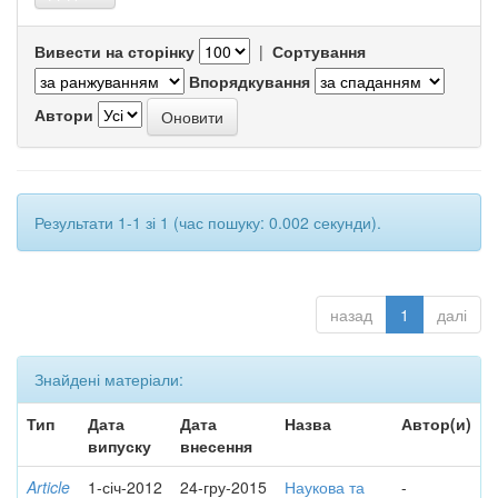
Вивести на сторінку
|
Сортування
Впорядкування
Автори
Результати 1-1 зі 1 (час пошуку: 0.002 секунди).
назад
1
далі
Знайдені матеріали:
Тип
Дата
Дата
Назва
Автор(и)
випуску
внесення
Article
1-січ-2012
24-гру-2015
Наукова та
-