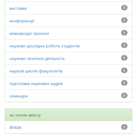
виставки
1
конференції
1
міжнародні проекти
1
науково-дослідна робота студентів
1
науково-технічна діяльність
1
наукові школи факультетів
1
підготовка наукових кадрів
1
семінари
1
за типом вмісту
Article
1