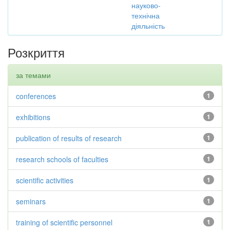
науково-
технічна
діяльність
Розкриття
за темами
conferences
1
exhibitions
1
publication of results of research
1
research schools of faculties
1
scientific activities
1
seminars
1
training of scientific personnel
1