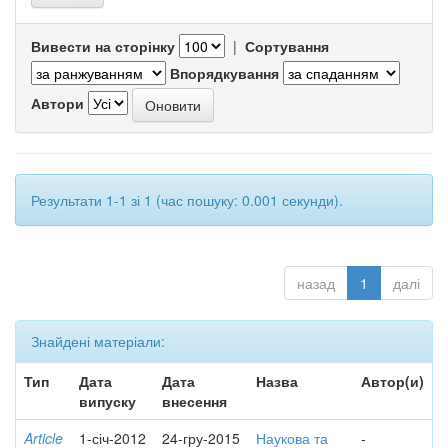
Вивести на сторінку
|
Сортування
Впорядкування
Автори
Результати 1-1 зі 1 (час пошуку: 0.001 секунди).
назад
1
далі
Знайдені матеріали:
Тип
Дата
Дата
Назва
Автор(и)
випуску
внесення
Article
1-січ-2012
24-гру-2015
Наукова та
-