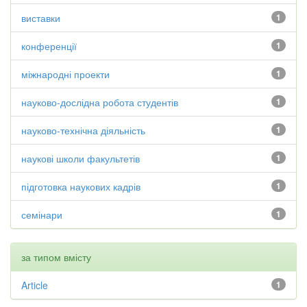
виставки
1
конференції
1
міжнародні проекти
1
науково-дослідна робота студентів
1
науково-технічна діяльність
1
наукові школи факультетів
1
підготовка наукових кадрів
1
семінари
1
за типом вмісту
Article
1