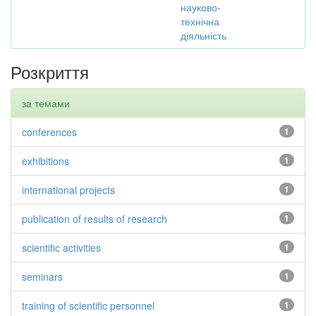
науково-
технічна
діяльність
Розкриття
за темами
conferences
1
exhibitions
1
international projects
1
publication of results of research
1
scientific activities
1
seminars
1
training of scientific personnel
1