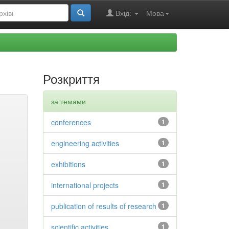
Вхід:
Мова
Розкриття
за темами
conferences
1
engineering activities
1
exhibitions
1
international projects
1
publication of results of research
1
scientific activities
1