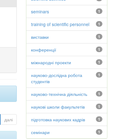
seminars
1
training of scientific personnel
1
виставки
1
конференції
1
міжнародні проекти
1
науково-дослідна робота
1
студентів
науково-технічна діяльність
1
наукові школи факультетів
1
далі
підготовка наукових кадрів
1
семінари
1