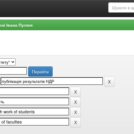
ені Івана Пулюя