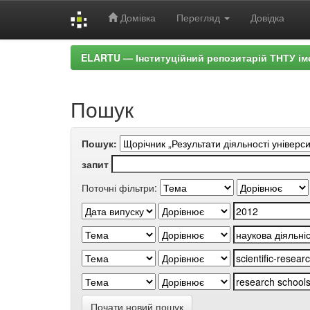
Домівка
Перегляд
Довідка
Skip
ELARTU — Інституційний репозитарій ТНТУ ім
navigation
Пошук
Пошук:
запит
Поточні фільтри:
Почати новий пошук