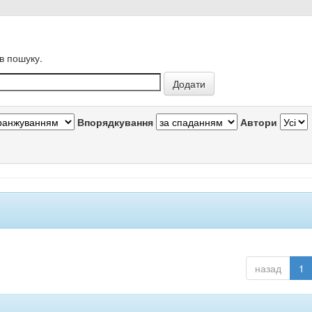
в пошуку.
Впорядкування
Автори
назад
1