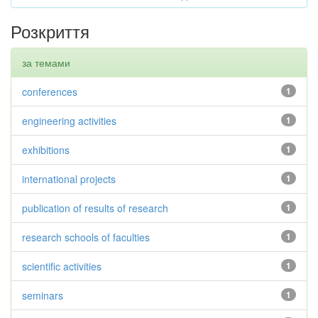
Розкриття
за темами
conferences
1
engineering activities
1
exhibitions
1
international projects
1
publication of results of research
1
research schools of faculties
1
scientific activities
1
seminars
1