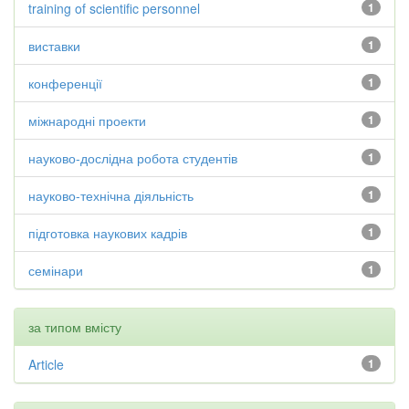
training of scientific personnel
1
виставки
1
конференції
1
міжнародні проекти
1
науково-дослідна робота студентів
1
науково-технічна діяльність
1
підготовка наукових кадрів
1
семінари
1
за типом вмісту
Article
1