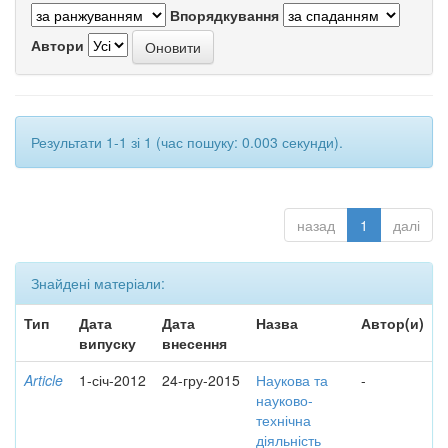
Впорядкування
Автори
Результати 1-1 зі 1 (час пошуку: 0.003 секунди).
назад
1
далі
Знайдені матеріали:
Тип
Дата
Дата
Назва
Автор(и)
випуску
внесення
Article
1-січ-2012
24-гру-2015
Наукова та
-
науково-
технічна
діяльність