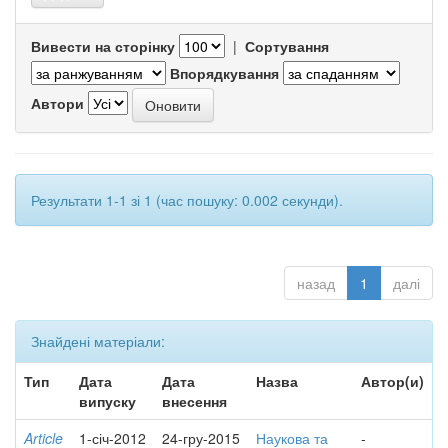
Вивести на сторінку
|
Сортування
Впорядкування
Автори
Результати 1-1 зі 1 (час пошуку: 0.002 секунди).
назад
1
далі
Знайдені матеріали:
Тип
Дата
Дата
Назва
Автор(и)
випуску
внесення
Article
1-січ-2012
24-гру-2015
Наукова та
-