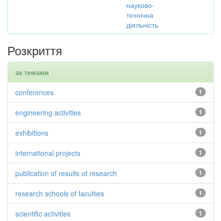
науково-
технічна
діяльність
Розкриття
за темами
conferences
1
engineering activities
1
exhibitions
1
international projects
1
publication of results of research
1
research schools of faculties
1
scientific activities
1