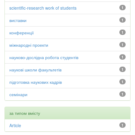
scientific-research work of students
1
виставки
1
конференції
1
міжнародні проекти
1
науково-дослідна робота студентів
1
наукові школи факультетів
1
підготовка наукових кадрів
1
семінари
1
за типом вмісту
Article
1