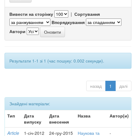
Вивести на сторінку
|
Сортування
Впорядкування
Автори
Результати 1-1 зі 1 (час пошуку: 0.002 секунди).
назад
1
далі
Знайдені матеріали:
Тип
Дата
Дата
Назва
Автор(и)
випуску
внесення
Article
1-січ-2012
24-гру-2015
Наукова та
-