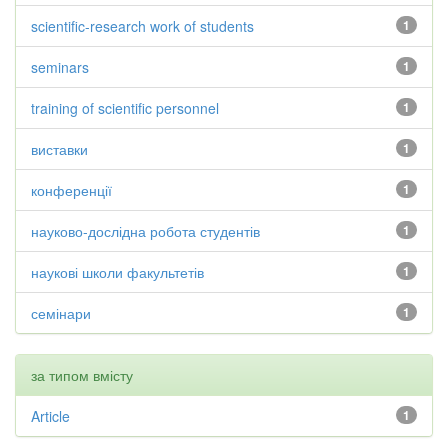
scientific-research work of students
1
seminars
1
training of scientific personnel
1
виставки
1
конференції
1
науково-дослідна робота студентів
1
наукові школи факультетів
1
семінари
1
за типом вмісту
Article
1