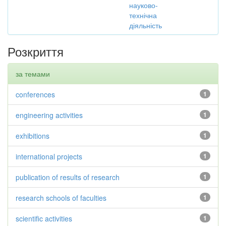
науково-
технічна
діяльність
Розкриття
за темами
conferences
1
engineering activities
1
exhibitions
1
international projects
1
publication of results of research
1
research schools of faculties
1
scientific activities
1