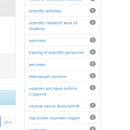
scientific activities
1
scientific-research work of
1
students
seminars
1
training of scientific personnel
1
виставки
1
міжнародні проекти
1
науково-дослідна робота
1
студентів
наукові школи факультетів
1
підготовка наукових кадрів
1
далі
семінари
1