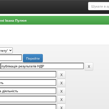
ені Івана Пулюя