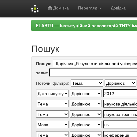
Домівка
Перегляд
Довідка
Skip
ELARTU — Інституційний репозитарій ТНТУ ім
navigation
Пошук
Пошук:
запит
Поточні фільтри: