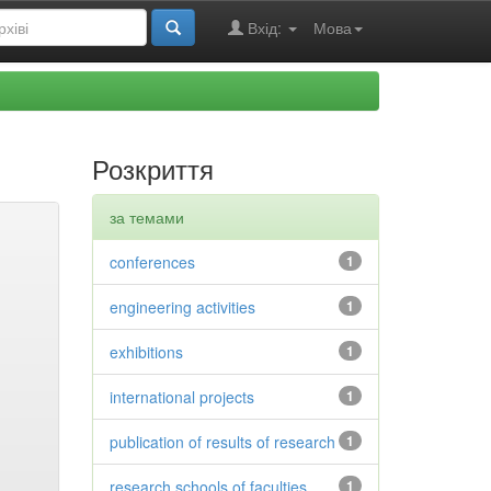
Вхід:
Мова
Розкриття
за темами
conferences
1
engineering activities
1
exhibitions
1
international projects
1
publication of results of research
1
research schools of faculties
1