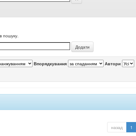
в пошуку.
Впорядкування
Автори
назад
1