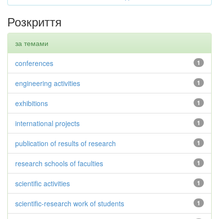
Розкриття
за темами
conferences
1
engineering activities
1
exhibitions
1
international projects
1
publication of results of research
1
research schools of faculties
1
scientific activities
1
scientific-research work of students
1