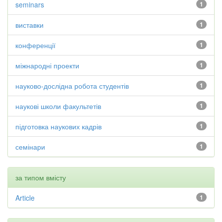
seminars
1
виставки
1
конференції
1
міжнародні проекти
1
науково-дослідна робота студентів
1
наукові школи факультетів
1
підготовка наукових кадрів
1
семінари
1
за типом вмісту
Article
1