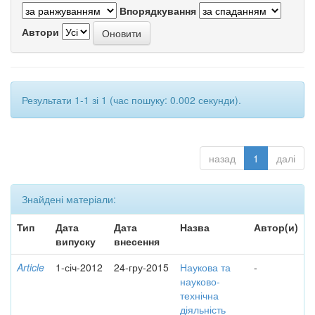
Впорядкування
Автори
Результати 1-1 зі 1 (час пошуку: 0.002 секунди).
назад
1
далі
Знайдені матеріали:
Тип
Дата
Дата
Назва
Автор(и)
випуску
внесення
Article
1-січ-2012
24-гру-2015
Наукова та
-
науково-
технічна
діяльність