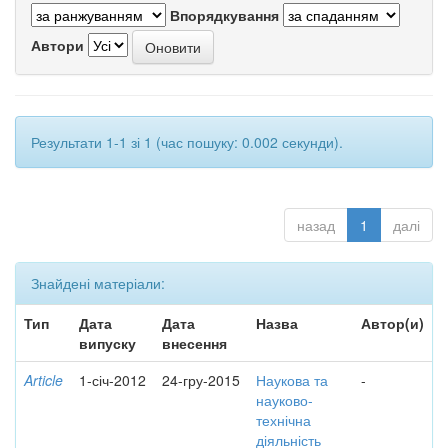
Впорядкування
Автори
Результати 1-1 зі 1 (час пошуку: 0.002 секунди).
назад
1
далі
Знайдені матеріали:
Тип
Дата
Дата
Назва
Автор(и)
випуску
внесення
Article
1-січ-2012
24-гру-2015
Наукова та
-
науково-
технічна
діяльність