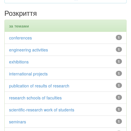
Розкриття
за темами
conferences
1
engineering activities
1
exhibitions
1
international projects
1
publication of results of research
1
research schools of faculties
1
scientific-research work of students
1
seminars
1