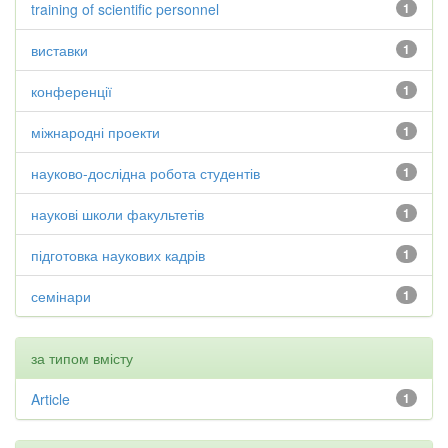
training of scientific personnel
1
виставки
1
конференції
1
міжнародні проекти
1
науково-дослідна робота студентів
1
наукові школи факультетів
1
підготовка наукових кадрів
1
семінари
1
за типом вмісту
Article
1