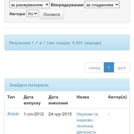
Впорядкування
Автори
Результати 1-1 зі 1 (час пошуку: 0.001 секунди).
назад
1
далі
Знайдені матеріали:
Тип
Дата
Дата
Назва
Автор(и)
випуску
внесення
Article
1-січ-2012
24-гру-2015
Наукова та
-
науково-
технічна
діяльність