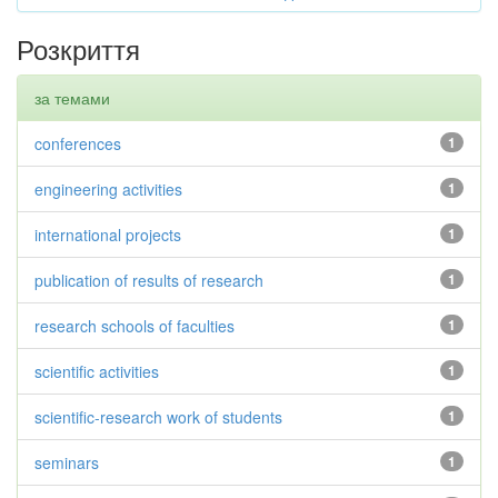
Розкриття
за темами
conferences
1
engineering activities
1
international projects
1
publication of results of research
1
research schools of faculties
1
scientific activities
1
scientific-research work of students
1
seminars
1