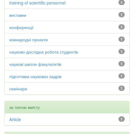
training of scientific personnel
1
виставки
1
конференції
1
міжнародні проекти
1
науково-дослідна робота студентів
1
наукові школи факультетів
1
підготовка наукових кадрів
1
семінари
1
за типом вмісту
Article
1