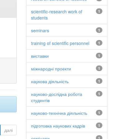
scientific-research work of
1
students
seminars
1
training of scientific personnel
1
виставки
1
міжнародні проекти
1
наукова діяльність
1
науково-дослідна робота
1
студентів
науково-технічна діяльність
1
підготовка наукових кадрів
1
далі
семінари
1