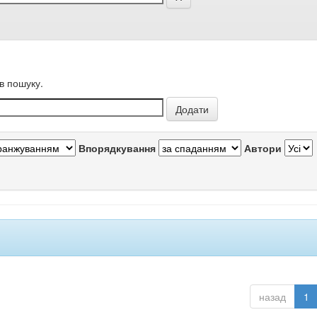
в пошуку.
Впорядкування
Автори
назад
1