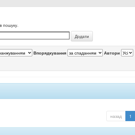
в пошуку.
Впорядкування
Автори
назад
1