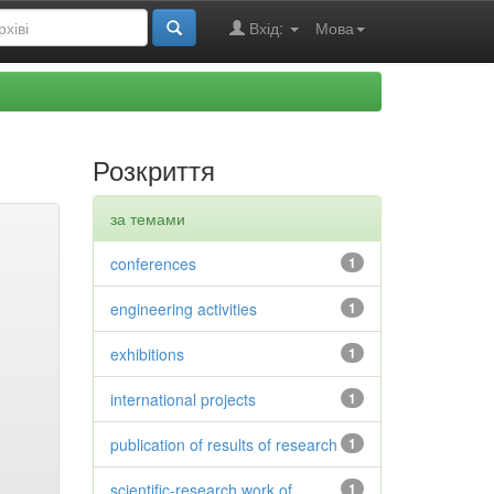
Вхід:
Мова
Розкриття
за темами
conferences
1
engineering activities
1
exhibitions
1
international projects
1
publication of results of research
1
scientific-research work of
1