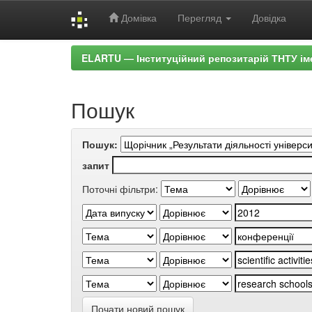
Домівка
Перегляд
Довідка
Skip
ELARTU — Інституційний репозитарій ТНТУ ім
navigation
Пошук
Пошук:
запит
Поточні фільтри:
Почати новий пошук