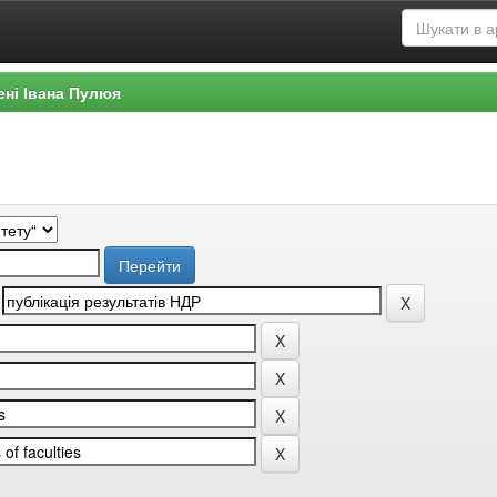
ені Івана Пулюя