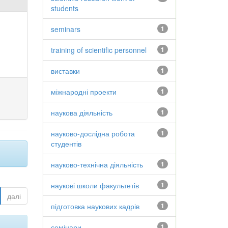
students
seminars
1
training of scientific personnel
1
виставки
1
міжнародні проекти
1
наукова діяльність
1
науково-дослідна робота
1
студентів
науково-технічна діяльність
1
наукові школи факультетів
1
далі
підготовка наукових кадрів
1
семінари
1