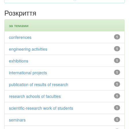
Розкриття
за темами
conferences
1
engineering activities
1
exhibitions
1
international projects
1
publication of results of research
1
research schools of faculties
1
scientific-research work of students
1
seminars
1