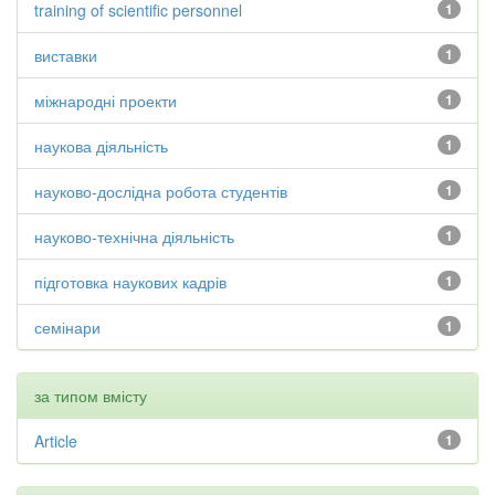
training of scientific personnel
1
виставки
1
міжнародні проекти
1
наукова діяльність
1
науково-дослідна робота студентів
1
науково-технічна діяльність
1
підготовка наукових кадрів
1
семінари
1
за типом вмісту
Article
1