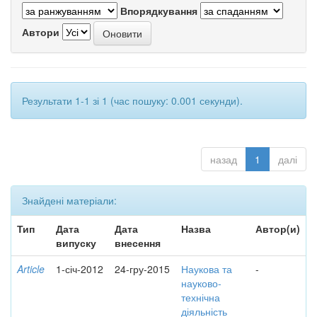
Впорядкування
Автори
Результати 1-1 зі 1 (час пошуку: 0.001 секунди).
назад
1
далі
Знайдені матеріали:
Тип
Дата
Дата
Назва
Автор(и)
випуску
внесення
Article
1-січ-2012
24-гру-2015
Наукова та
-
науково-
технічна
діяльність