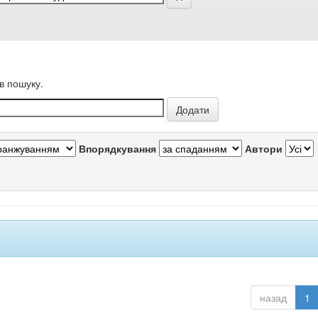
в пошуку.
Впорядкування
Автори
назад
1