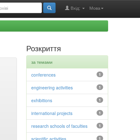
Вхід:
Мова
Розкриття
за темами
conferences
1
engineering activities
1
exhibitions
1
international projects
1
research schools of faculties
1
scientific activities
1