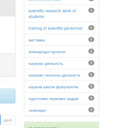
scientific-research work of
1
students
training of scientific personnel
1
виставки
1
міжнародні проекти
1
наукова діяльність
1
науково-технічна діяльність
1
наукові школи факультетів
1
підготовка наукових кадрів
1
семінари
1
далі
за типом вмісту