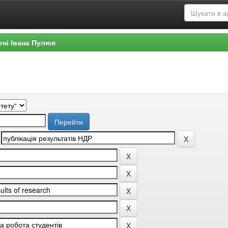
ені Івана Пулюя